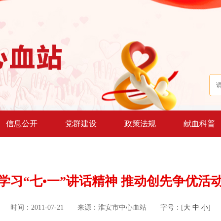
信息公开
党群建设
政策法规
献血科普
学习“七•一”讲话精神 推动创先争优活
时间：2011-07-21
来源：淮安市中心血站
字号：[
大
中
小
]