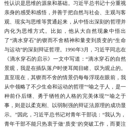
性认识是思维的源泉和基础。习近平总书记十分重视
亲身的感受和感悟，并善于把自然与社会、主观与客
观、现实与思维等贯通起来，从中悟出深刻的哲理并
内化为思维方式。比如，他从大自然现象中悟出
了“滴水穿石”的锲而不舍精神和量变到质变的“生命
与运动”的深刻辩证哲理。1990年3月，习近平同志在
《滴水穿石的启示》一文中写道：“滴水穿石的自然
景观，我是在插队落户时便耳闻目睹、叹为观止的。
直至现在，其锲而不舍的情景仍每每浮现在眼前，我
从中领略了不少生命和运动的哲理”“喻之于人，是一
种前仆后继、勇于牺牲的人格的完美体现”“喻之于
事，则是以柔克刚、以弱制强的辩证法原理的成功显
示。”因此，习近平总书记对青年干部说：“我认为，
青年干部不能只热衷于做‘质变’的突破工作，而要注