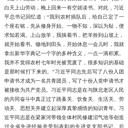
白天上山劳动，晚上回来一有空就读书。对此，习近
平总书记回忆道：“我到农村插队后，给自己定了一
个座右铭，先从修身开始。一物不知，深以为耻，便
求知若渴。上山放羊，我揣着书，把羊拴到山坡上，
就开始看书。锄地到田头，开始休息一会儿时，我就
拿出新华字典记一个字的多种含义，一点一滴积累。
我并不觉得农村七年时光被荒废了，很多知识的基础
是那时候打下来的。”习近平同志先后写了八份入团
申请书才成为一名共青团员，写了十份入党申请书才
被接收为共产党员。习近平同志是在与陕北老区人民
的共同奋斗中真正过了跳蚤关、饮食关、生活关、劳
动关、思想关并建立起深厚真挚感情的知识青年。习
近平同志是在梁家河带领全体村民修建沼气池等创造
过全省先进经验并受到表彰的先进党支部书记。后