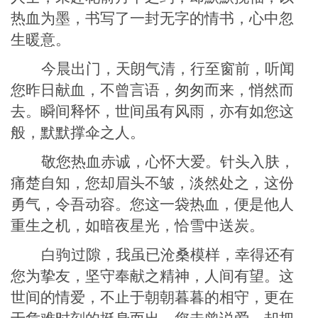
热血为墨，书写了一封无字的情书，心中忽
生暖意。
今晨出门，天朗气清，行至窗前，听闻
您
昨日献血，
不曾言语，匆匆而来
，悄然
而
去。瞬间释怀，世间虽有风雨，亦有如
您
这
般，默默撑伞之人。
敬
您
热血赤诚，心怀大爱。针头入肤，
痛楚自知，
您
却眉头不皱，
淡然处之，
这份
勇气，令吾动容。
您
这一袋热血，便是他人
重生之机，
如
暗夜星光，
恰雪中送
炭。
白驹过隙，我虽已沧桑模样，幸得
还
有
您为挚友
，坚
守奉献之精神
，人间有望。这
世间的情爱，不止于朝朝暮暮的相守，更在