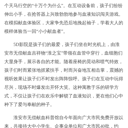
个天马行空的“十万个为什么”。在互动设备前，孩子们纷纷
伸出小手，在抢答器上兴致勃勃地参与血液知识闯关游戏。
在模拟献血体验区，大家争先恐后地挽起袖子，学着大人的
模样体验当一回“小小献血者”。
5D影院是孩子们的最爱，孩子们坐在时光机上，由淮
安市无偿献血吉祥物“淮之宝”带领在血管中穿行，血细胞们
大显身手，展示各自的才能。随着座椅的晃动和喷气特效，
孩子们时而紧张地抓紧扶手，时而兴奋地互相击掌，震撼的
视听效果让孩子们不时发出阵阵惊呼。孩子们在互动中玩得
尽兴，现场不时爆发出开怀大笑。这种寓教于乐的研学方
式，不仅让孩子们在欢乐中解锁了血液知识，更在他们心中
种下了爱与奉献的种子。
淮安市无偿献血科普馆自今年面向广大市民免费开放以
来，共接待大中小学生、企事业单位和广大市民40批，约